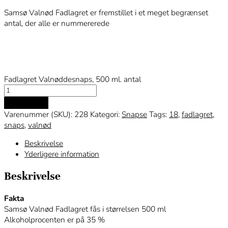
Samsø Valnød Fadlagret er fremstillet i et meget begrænset
antal, der alle er nummererede
Fadlagret Valnøddesnaps, 500 ml. antal
Tilføj til kurv
Varenummer (SKU):
228
Kategori:
Snapse
Tags:
18
,
fadlagret
,
snaps
,
valnød
Beskrivelse
Yderligere information
Beskrivelse
Fakta
Samsø Valnød Fadlagret fås i størrelsen 500 ml
Alkoholprocenten er på 35 %