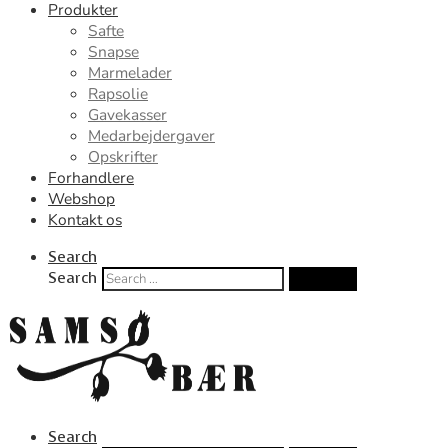
Produkter
Safte
Snapse
Marmelader
Rapsolie
Gavekasser
Medarbejdergaver
Opskrifter
Forhandlere
Webshop
Kontakt os
Search
Search
Search …
Search