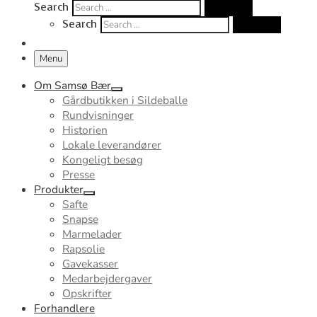
Search
Search …
Search
Search …
Menu
Om Samsø Bær
Gårdbutikken i Sildeballe
Rundvisninger
Historien
Lokale leverandører
Kongeligt besøg
Presse
Produkter
Safte
Snapse
Marmelader
Rapsolie
Gavekasser
Medarbejdergaver
Opskrifter
Forhandlere