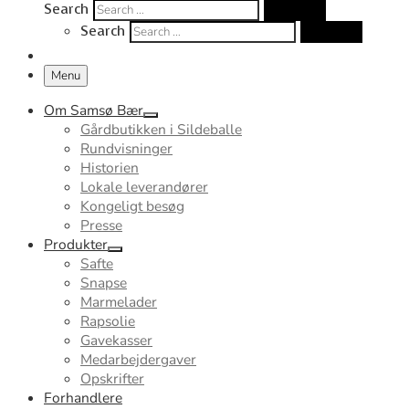
Search
Search …
Search
Search …
Menu
Om Samsø Bær
Gårdbutikken i Sildeballe
Rundvisninger
Historien
Lokale leverandører
Kongeligt besøg
Presse
Produkter
Safte
Snapse
Marmelader
Rapsolie
Gavekasser
Medarbejdergaver
Opskrifter
Forhandlere