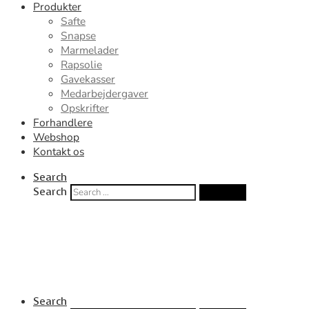
Produkter
Safte
Snapse
Marmelader
Rapsolie
Gavekasser
Medarbejdergaver
Opskrifter
Forhandlere
Webshop
Kontakt os
Search
Search
Search …
Search