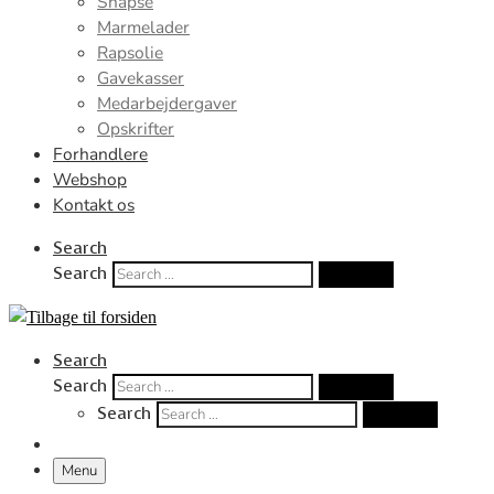
Snapse
Marmelader
Rapsolie
Gavekasser
Medarbejdergaver
Opskrifter
Forhandlere
Webshop
Kontakt os
Search
Search
Search …
Search
Search
Search …
Search
Search …
Menu