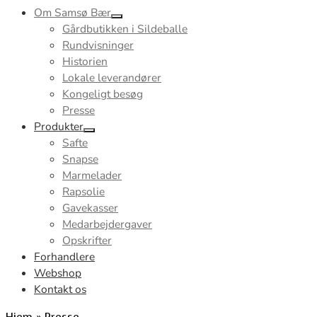
Om Samsø Bær
Gårdbutikken i Sildeballe
Rundvisninger
Historien
Lokale leverandører
Kongeligt besøg
Presse
Produkter
Safte
Snapse
Marmelader
Rapsolie
Gavekasser
Medarbejdergaver
Opskrifter
Forhandlere
Webshop
Kontakt os
Hjem
»
Presse