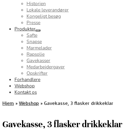
Historien
Lokale leverandører
Kongeligt besøg
Presse
Produkter
Safte
Snapse
Marmelader
Rapsolie
Gavekasser
Medarbejdergaver
Opskrifter
Forhandlere
Webshop
Kontakt os
Hjem
»
Webshop
»
Gavekasse, 3 flasker drikkeklar
Gavekasse, 3 flasker drikkeklar