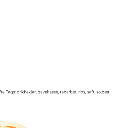
fte
Tags:
drikkeklar
,
gavekasse
,
rabarber
,
ribs
,
saft
,
solbær