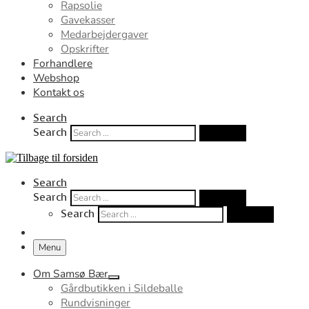
Rapsolie
Gavekasser
Medarbejdergaver
Opskrifter
Forhandlere
Webshop
Kontakt os
Search
Search
Search …
Search
Search
Search …
Search
Search …
Menu
Om Samsø Bær
Gårdbutikken i Sildeballe
Rundvisninger