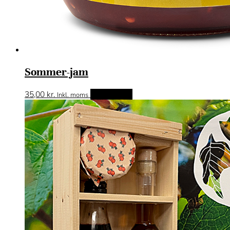
Sommer-jam
35,00
kr.
Tilføj til kurv
Inkl. moms