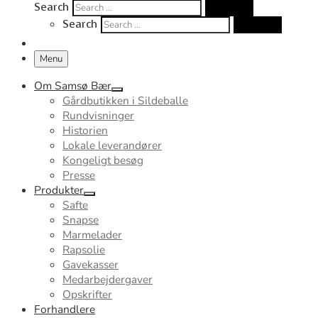
Search
Search …
Search
Search …
Menu
Om Samsø Bær
Gårdbutikken i Sildeballe
Rundvisninger
Historien
Lokale leverandører
Kongeligt besøg
Presse
Produkter
Safte
Snapse
Marmelader
Rapsolie
Gavekasser
Medarbejdergaver
Opskrifter
Forhandlere