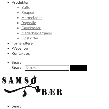
Produkter
Safte
Snapse
Marmelader
Rapsolie
Gavekasser
Medarbejdergaver
Opskrifter
Forhandlere
Webshop
Kontakt os
Search
Search
Search …
Search