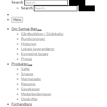
Search
Search …
Search
Search …
Menu
Om Samsø Bær
Gårdbutikken i Sildeballe
Rundvisninger
Historien
Lokale leverandører
Kongeligt besøg
Presse
Produkter
Safte
Snapse
Marmelader
Rapsolie
Gavekasser
Medarbejdergaver
Opskrifter
Forhandlere