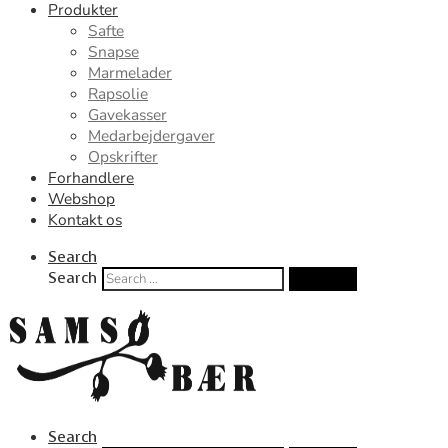
Produkter
Safte
Snapse
Marmelader
Rapsolie
Gavekasser
Medarbejdergaver
Opskrifter
Forhandlere
Webshop
Kontakt os
Search
Search
Search …
Search