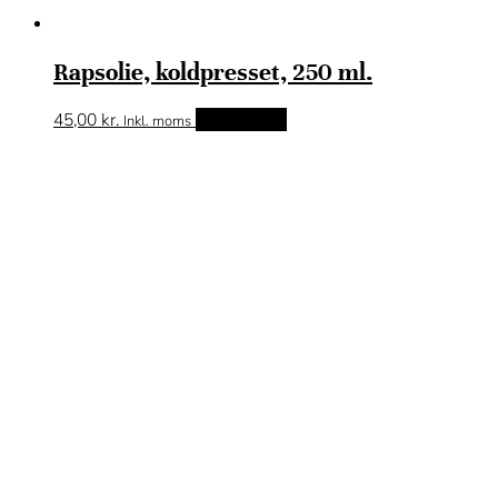
Rapsolie, koldpresset, 250 ml.
45,00
kr.
Tilføj til kurv
Inkl. moms