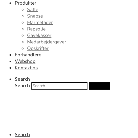
Produkter
Safte
Snapse
Marmelader
Rapsolie
Gavekasser
Medarbejdergaver
Opskrifter
Forhandlere
Webshop
Kontakt os
Search
Search
Search …
Search