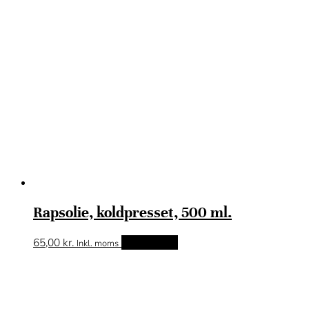
Rapsolie, koldpresset, 500 ml.
65,00
kr.
Tilføj til kurv
Inkl. moms