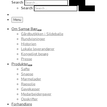
Search
Search …
Search
Search …
Menu
Om Samsø Bær
Gårdbutikken i Sildeballe
Rundvisninger
Historien
Lokale leverandører
Kongeligt besøg
Presse
Produkter
Safte
Snapse
Marmelader
Rapsolie
Gavekasser
Medarbejdergaver
Opskrifter
Forhandlere